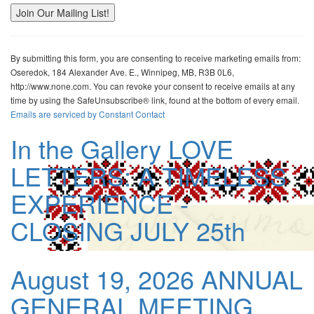
Constant
Contact
By submitting this form, you are consenting to receive marketing emails from:
Use.
Oseredok, 184 Alexander Ave. E., Winnipeg, MB, R3B 0L6,
Please
http://www.none.com. You can revoke your consent to receive emails at any
leave
time by using the SafeUnsubscribe® link, found at the bottom of every email.
this
Emails are serviced by Constant Contact
field
blank.
In the Gallery
LOVE
LETTERS: A TIMELESS
EXPERIENCE -
CLOSING JULY 25th
August 19, 2026
ANNUAL
GENERAL MEETING