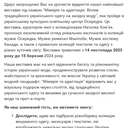
Щиро запрошуємо Вас на урочисте відкриття нашої найновішої
виставки під назвою “Мімікрія та адаптація: Вплив
традиційного українського одягу на західну моду”, яка пройде в
українському культурно-освітньому центрі Осередок. Ця
виставка, куратором якої є колекціонерка Наталка Хом’як,
пропонує ексклюзивний огляд унікальних експонатів із колекцій
музею Осередка, Музею ремесел Манітоби, Музею костюму
Канади, а також з приватних колекцій текстилю та одягу з
різних куточків світу. Виставка триватиме з
14 листопада 2023
року до 15 березня
2024 року.
Наша виставка має на меті відзначити багату та різноманітну
історію української моди, продемонструвати розвиток стилю,
майстерності та креативності, які внесли Україну у світовий
модний ландшафт. “Мімікрія та адаптація” відправить вас у
візуальну подорож через століття, від традиційного
українського одягу та вишивки до сучасної західної високої
моди та прет-а-порте.
Як наш шановний гість, ви матимете змогу:
Дослідити,
адже ми підібрали різнобарвну колекцію
вишуканого одягу, аксесуарів і текстилю, які
відображають унікальну модну спадщину України.