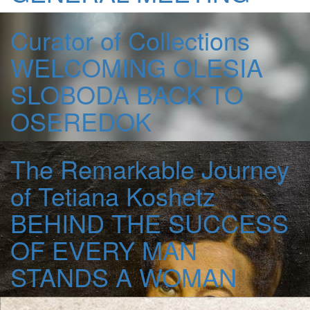
Curator of Collections
WELCOMING OLESIA
SLOBODA BACK TO
OSEREDOK
The Remarkable Journey
of Tetiana Koshetz
BEHIND THE SUCCESS
OF EVERY MAN
STANDS A WOMAN