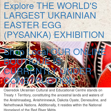
Explore
THE WORLD'S
LARGEST UKRAINIAN
EASTER EGG
(PYSANKA) EXHIBITION
Shop Local
OUR ONLINE
BOUTIQUE IS
CURRENTLY UNDER
CONSTRUCTION
Oseredok Ukrainian Cultural and Educational Centre stands on
Treaty 1 Territory, constituting the ancestral lands and waters of
the Anishinaabeg, Anishininewuk, Dakota Oyate, Denesuline, and
Nehethowuk Nations. Additionally, it resides within the National
Homeland of the Red River Métis.