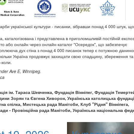
арби української культури - писанки, зібравши понад 4 000 штук, що
 каталогізована і представлена в приголомшливій постійній експоз
сто або онлайн через онлайн-каталог "Осередок", що забезпечує
хоплююча дух стіна з понад 4 000 писанок тепер є потужною данин
 Оскільки Україна продовжує захищати свою спадщину, збереження та
-коли.
der Ave E, Winnipeg.
.ca
ція ім. Тараса Шевченка, Фундація Вінніпег, Фундація Темерте
одини Зорян та Євгена Хиворон, Українська католицька фундац
на спілка, Мистецька рада Манітоби, Клуб "Рідня" Вінніпега,
нади - Провінційна рада Манітоби, Українська національна фед
t 19, 2026
Кураторка