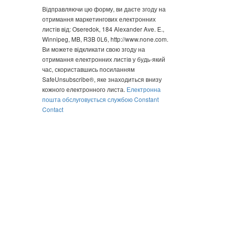
постійного
Відправляючи цю форму, ви даєте згоду на
контакту.
отримання маркетингових електронних
Будь
листів від: Oseredok, 184 Alexander Ave. E.,
ласка,
Winnipeg, MB, R3B 0L6, http://www.none.com.
залиште
Ви можете відкликати свою згоду на
це
отримання електронних листів у будь-який
поле
час, скориставшись посиланням
порожнім.
SafeUnsubscribe®, яке знаходиться внизу
кожного електронного листа.
Електронна
пошта обслуговується службою Constant
Contact