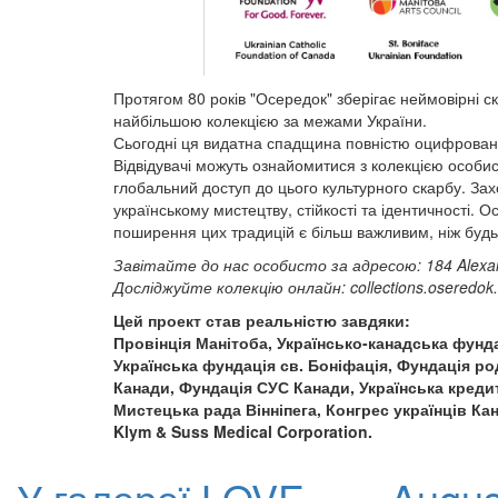
Протягом 80 років "Осередок" зберігає неймовірні ск
найбільшою колекцією за межами України.
Сьогодні ця видатна спадщина повністю оцифрована,
Відвідувачі можуть ознайомитися з колекцією особи
глобальний доступ до цього культурного скарбу. За
українському мистецтву, стійкості та ідентичності.
поширення цих традицій є більш важливим, ніж будь
Завітайте до нас особисто за адресою: 184 Alexan
Досліджуйте колекцію онлайн: collections.oseredok
Цей проект став реальністю завдяки:
Провінція Манітоба, Українсько-канадська фунда
Українська фундація св. Боніфація, Фундація р
Канади, Фундація СУС Канади, Українська кредит
Мистецька рада Вінніпега, Конгрес українців Ка
Klym & Suss Medical Corporation.
У галереї
LOVE
Augus