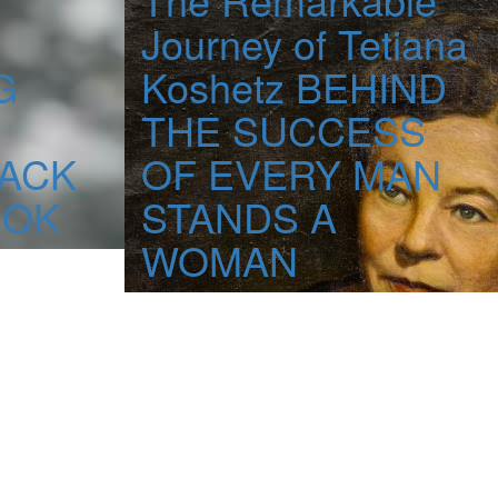
Journey of Tetiana
G
Koshetz
BEHIND
THE SUCCESS
ACK
OF EVERY MAN
DOK
STANDS A
WOMAN