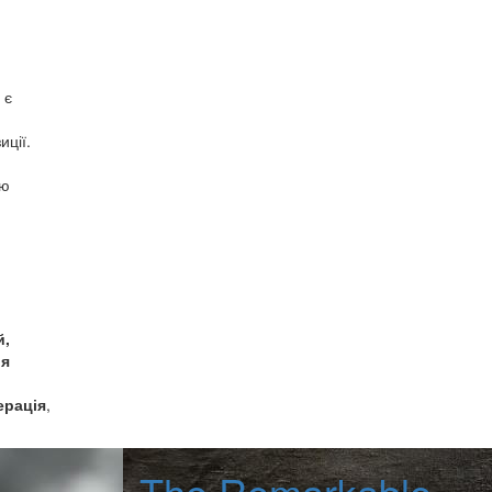
 є
иції.
ою
й,
ія
ерація
,
The Remarkable