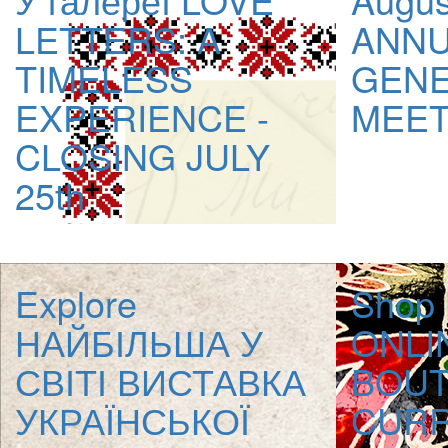
LETTERS: A
ANNU
TIMELESS
GEN
EXPERIENCE -
MEET
CLOSING JULY
25th
Explore
Shop 
НАЙБІЛЬША У
ONLI
СВІТІ ВИСТАВКА
BOUT
УКРАЇНСЬКОЇ
CURR