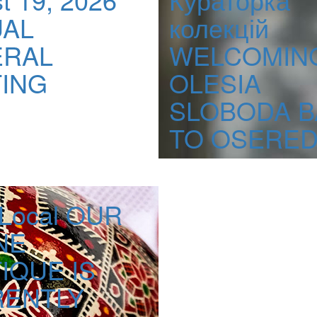
AL
колекцій
ERAL
WELCOMIN
ING
OLESIA
SLOBODA B
TO OSERE
Local
OUR
NE
IQUE IS
ENTLY