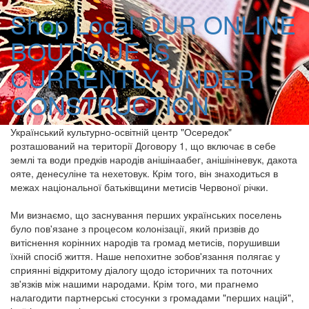
Shop Local
OUR ONLINE
BOUTIQUE IS
CURRENTLY UNDER
CONSTRUCTION
Український культурно-освітній центр "Осередок"
розташований на території Договору 1, що включає в себе
землі та води предків народів анішінаабег, анішініневук, дакота
ояте, денесуліне та нехетовук. Крім того, він знаходиться в
межах національної батьківщини метисів Червоної річки.
Ми визнаємо, що заснування перших українських поселень
було пов'язане з процесом колонізації, який призвів до
витіснення корінних народів та громад метисів, порушивши
їхній спосіб життя. Наше непохитне зобов'язання полягає у
сприянні відкритому діалогу щодо історичних та поточних
зв'язків між нашими народами. Крім того, ми прагнемо
налагодити партнерські стосунки з громадами "перших націй",