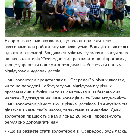
Як організація, ми вважаємо, що волонтери є життєво
важливими для роботи, яку ми виконуємо. Вони діють як сильні
адвокати в громаді. Завдяки ентузіазму, зусиллям і залученню
наших волонтерів "Осередок" зміг розширити наші програми,
краще управляти нашими колекціями і забезпечити нашим
відвідувачам чудовий досвід.
Наші волонтери представляють "Осередок" у різних якостях,
чи то на передовій, обслуговуючи відвідувачів у різних
програмах чи в бутіку, чи то за лаштунками, забезпечуючи
належний догляд за нашими колекціями та їхню актуальність.
Наші волонтери різного віку, з різним досвідом і з ентузіазмом
діляться з нами своїм часом, талантами та енергією. Деякі
волонтери працюють з нами понад 20 років і продовжують
регулярно допомагати нам.
Якщо ви бажаєте стати волонтером в "Осередок", будь ласка,