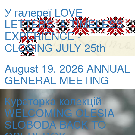
У галереї
LOVE
LETTERS: A TIMELESS
EXPERIENCE -
CLOSING JULY 25th
August 19, 2026
ANNUAL
GENERAL MEETING
Кураторка колекцій
WELCOMING OLESIA
SLOBODA BACK TO