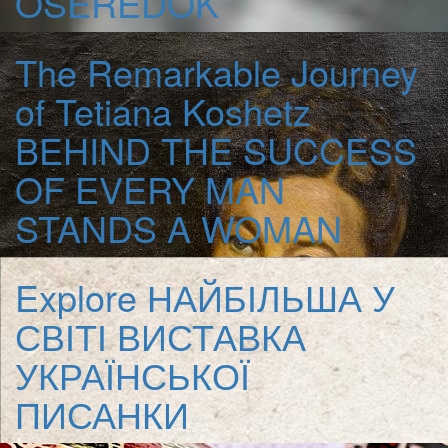
OSEREDOK
The Remarkable Journey
of Tetiana Koshetz
BEHIND THE SUCCESS
OF EVERY MAN
STANDS A WOMAN
Explore
НАЙБІЛЬША У
СВІТІ ВИСТАВКА
УКРАЇНСЬКОЇ
ПИСАНКИ