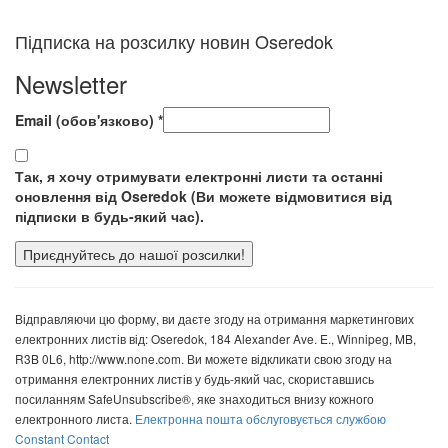
Підписка на розсилку новин Oseredok
Newsletter
Email (обов'язково)
*
Так, я хочу отримувати електронні листи та останні
оновлення від Oseredok (Ви можете відмовитися від
підписки в будь-який час).
Використання
постійного
Відправляючи цю форму, ви даєте згоду на отримання маркетингових
контакту.
електронних листів від: Oseredok, 184 Alexander Ave. E., Winnipeg, MB,
Будь
R3B 0L6, http://www.none.com. Ви можете відкликати свою згоду на
ласка,
отримання електронних листів у будь-який час, скориставшись
залиште
посиланням SafeUnsubscribe®, яке знаходиться внизу кожного
це
електронного листа.
Електронна пошта обслуговується службою
поле
Constant Contact
порожнім.