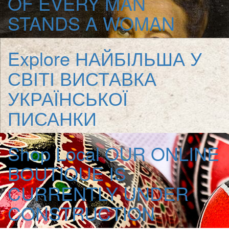
OF EVERY MAN
STANDS A WOMAN
Explore
НАЙБІЛЬША У
СВІТІ ВИСТАВКА
УКРАЇНСЬКОЇ
ПИСАНКИ
Shop Local
OUR ONLINE
BOUTIQUE IS
CURRENTLY UNDER
CONSTRUCTION