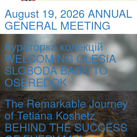
August 19, 2026
ANNUAL
GENERAL MEETING
Кураторка колекцій
WELCOMING OLESIA
SLOBODA BACK TO
OSEREDOK
The Remarkable Journey
of Tetiana Koshetz
BEHIND THE SUCCESS