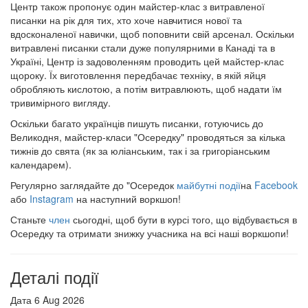
Центр також пропонує один майстер-клас з витравленої
писанки на рік для тих, хто хоче навчитися нової та
вдосконаленої навички, щоб поповнити свій арсенал. Оскільки
витравлені писанки стали дуже популярними в Канаді та в
Україні, Центр із задоволенням проводить цей майстер-клас
щороку. Їх виготовлення передбачає техніку, в якій яйця
обробляють кислотою, а потім витравлюють, щоб надати їм
тривимірного вигляду.
Оскільки багато українців пишуть писанки, готуючись до
Великодня, майстер-класи "Осередку" проводяться за кілька
тижнів до свята (як за юліанським, так і за григоріанським
календарем).
Регулярно заглядайте до "Осередок
майбутні події
на
Facebook
або
Instagram
на наступний воркшоп!
Станьте
член
сьогодні, щоб бути в курсі того, що відбувається в
Осередку та отримати знижку учасника на всі наші воркшопи!
Деталі події
Дата
6 Aug 2026