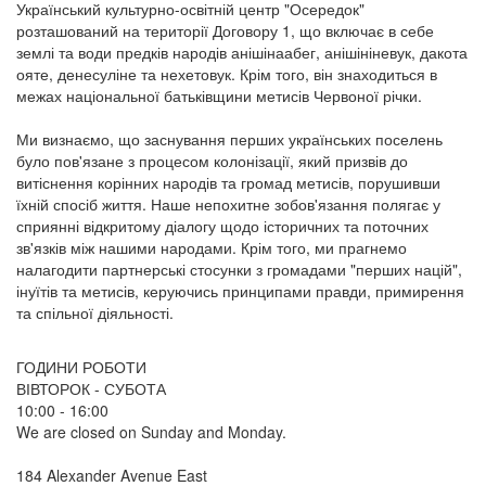
Український культурно-освітній центр "Осередок"
розташований на території Договору 1, що включає в себе
землі та води предків народів анішінаабег, анішініневук, дакота
ояте, денесуліне та нехетовук. Крім того, він знаходиться в
межах національної батьківщини метисів Червоної річки.
Ми визнаємо, що заснування перших українських поселень
було пов'язане з процесом колонізації, який призвів до
витіснення корінних народів та громад метисів, порушивши
їхній спосіб життя. Наше непохитне зобов'язання полягає у
сприянні відкритому діалогу щодо історичних та поточних
зв'язків між нашими народами. Крім того, ми прагнемо
налагодити партнерські стосунки з громадами "перших націй",
інуїтів та метисів, керуючись принципами правди, примирення
та спільної діяльності.
ГОДИНИ РОБОТИ
ВІВТОРОК - СУБОТА
10:00 - 16:00
We are closed on Sunday and Monday.
184 Alexander Avenue East