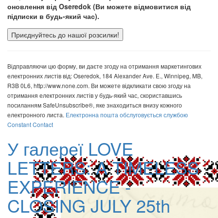
оновлення від Oseredok (Ви можете відмовитися від
підписки в будь-який час).
Використання
постійного
Відправляючи цю форму, ви даєте згоду на отримання маркетингових
контакту.
електронних листів від: Oseredok, 184 Alexander Ave. E., Winnipeg, MB,
Будь
R3B 0L6, http://www.none.com. Ви можете відкликати свою згоду на
ласка,
отримання електронних листів у будь-який час, скориставшись
залиште
посиланням SafeUnsubscribe®, яке знаходиться внизу кожного
це
електронного листа.
Електронна пошта обслуговується службою
поле
Constant Contact
порожнім.
У галереї
LOVE
LETTERS: A TIMELESS
EXPERIENCE -
CLOSING JULY 25th