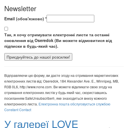
Newsletter
Email (обов'язково)
*
Так, я хочу отримувати електронні листи та останні
оновлення від Oseredok (Ви можете відмовитися від
підписки в будь-який час).
Використання
постійного
Відправляючи цю форму, ви даєте згоду на отримання маркетингових
контакту.
електронних листів від: Oseredok, 184 Alexander Ave. E., Winnipeg, MB,
Будь
R3B 0L6, http://www.none.com. Ви можете відкликати свою згоду на
ласка,
отримання електронних листів у будь-який час, скориставшись
залиште
посиланням SafeUnsubscribe®, яке знаходиться внизу кожного
це
електронного листа.
Електронна пошта обслуговується службою
поле
Constant Contact
порожнім.
У галереї
LOVE