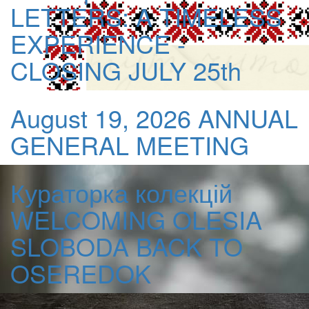
LETTERS: A TIMELESS
EXPERIENCE -
CLOSING JULY 25th
August 19, 2026
ANNUAL
GENERAL MEETING
Кураторка колекцій
WELCOMING OLESIA
SLOBODA BACK TO
OSEREDOK