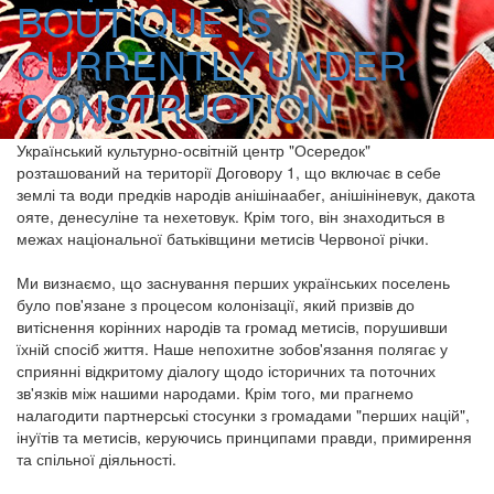
BOUTIQUE IS
CURRENTLY UNDER
CONSTRUCTION
Український культурно-освітній центр "Осередок"
розташований на території Договору 1, що включає в себе
землі та води предків народів анішінаабег, анішініневук, дакота
ояте, денесуліне та нехетовук. Крім того, він знаходиться в
межах національної батьківщини метисів Червоної річки.
Ми визнаємо, що заснування перших українських поселень
було пов'язане з процесом колонізації, який призвів до
витіснення корінних народів та громад метисів, порушивши
їхній спосіб життя. Наше непохитне зобов'язання полягає у
сприянні відкритому діалогу щодо історичних та поточних
зв'язків між нашими народами. Крім того, ми прагнемо
налагодити партнерські стосунки з громадами "перших націй",
інуїтів та метисів, керуючись принципами правди, примирення
та спільної діяльності.