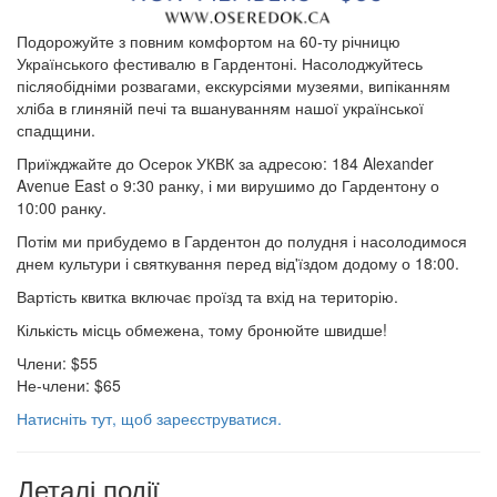
Подорожуйте з повним комфортом на 60-ту річницю
Українського фестивалю в Гардентоні. Насолоджуйтесь
післяобідніми розвагами, екскурсіями музеями, випіканням
хліба в глиняній печі та вшануванням нашої української
спадщини.
Приїжджайте до Осерок УКВК за адресою: 184 Alexander
Avenue East о 9:30 ранку, і ми вирушимо до Гардентону о
10:00 ранку.
Потім ми прибудемо в Гардентон до полудня і насолодимося
днем культури і святкування перед від'їздом додому о 18:00.
Вартість квитка включає проїзд та вхід на територію.
Кількість місць обмежена, тому бронюйте швидше!
Члени: $55
Не-члени: $65
Натисніть тут, щоб зареєструватися.
Деталі події